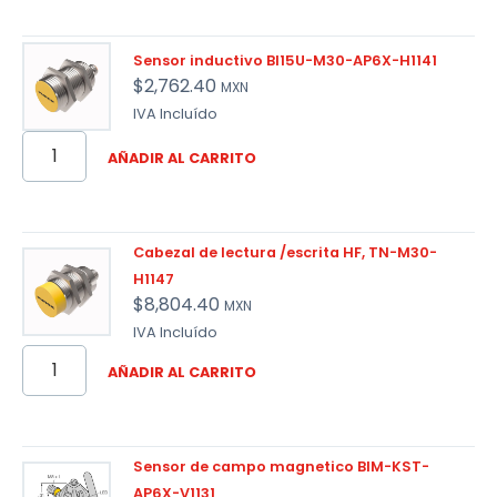
Sensor inductivo BI15U-M30-AP6X-H1141
$
2,762.40
MXN
IVA Incluído
AÑADIR AL CARRITO
Cabezal de lectura /escrita HF, TN-M30-
H1147
$
8,804.40
MXN
IVA Incluído
AÑADIR AL CARRITO
Sensor de campo magnetico BIM-KST-
AP6X-V1131