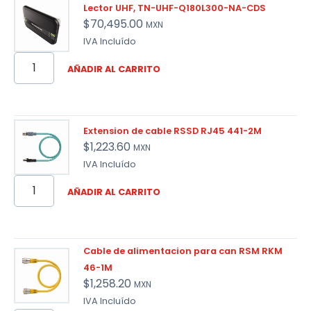
Lector UHF, TN-UHF-Q180L300-NA-CDS
$
70,495.00
MXN
IVA Incluído
AÑADIR AL CARRITO
Extension de cable RSSD RJ45 441-2M
$
1,223.60
MXN
IVA Incluído
AÑADIR AL CARRITO
Cable de alimentacion para can RSM RKM
46-1M
$
1,258.20
MXN
IVA Incluído