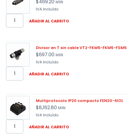
$
469.20
MXN
IVA Incluído
AÑADIR AL CARRITO
Divisor en T sin cable VT2-FKM5-FKM5-FSM5
$
697.00
MXN
IVA Incluído
AÑADIR AL CARRITO
Multiprotocolo IP20 compacto FEN20-4IOL
$
8,162.80
MXN
IVA Incluído
AÑADIR AL CARRITO