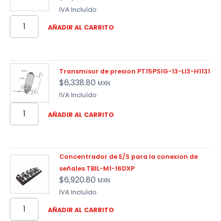
IVA Incluído
AÑADIR AL CARRITO
Transmisor de presion PT15PSIG-13-LI3-H1131
$
6,338.80
MXN
IVA Incluído
AÑADIR AL CARRITO
Concentrador de E/S para la conexion de
señales TBIL-M1-16DXP
$
6,920.80
MXN
IVA Incluído
AÑADIR AL CARRITO