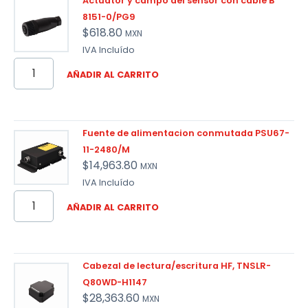
Actuator y campo del sensor con cable B
8151-0/PG9
$
618.80
MXN
IVA Incluído
AÑADIR AL CARRITO
Fuente de alimentacion conmutada PSU67-
11-2480/M
$
14,963.80
MXN
IVA Incluído
AÑADIR AL CARRITO
Cabezal de lectura/escritura HF, TNSLR-
Q80WD-H1147
$
28,363.60
MXN