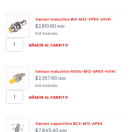
Sensor inductivo BI4-M12-VP6X-H1141
$
2,810.60
MXN
IVA Incluído
AÑADIR AL CARRITO
Sensor inductivo NI10U-M12-AP6X-H1141
$
2,357.60
MXN
IVA Incluído
AÑADIR AL CARRITO
Sensor capacitivo BC3-M12-AP6X
$
7,845.40
MXN