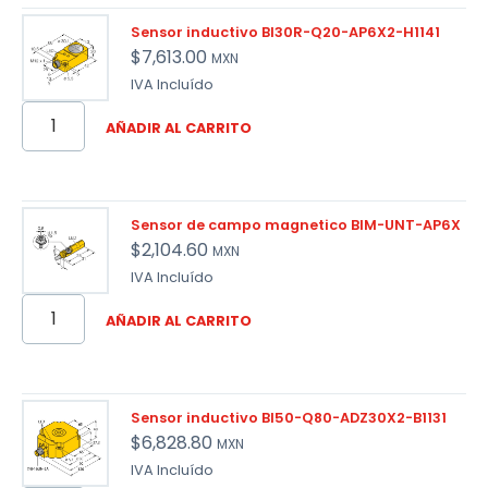
Sensor inductivo BI30R-Q20-AP6X2-H1141
$
7,613.00
MXN
IVA Incluído
AÑADIR AL CARRITO
Sensor de campo magnetico BIM-UNT-AP6X
$
2,104.60
MXN
IVA Incluído
AÑADIR AL CARRITO
Sensor inductivo BI50-Q80-ADZ30X2-B1131
$
6,828.80
MXN
IVA Incluído