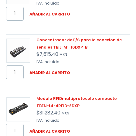
IVA Incluído
AÑADIR AL CARRITO
Concentrador de E/S para la conexion de
señales TBIL-M1-16DXP-B
$
7,615.40
MXN
IVA Incluído
AÑADIR AL CARRITO
Modulo RFIDmultiprotocolo compacto
TBEN-L4-4RFID-8DXP
$
31,282.40
MXN
IVA Incluído
AÑADIR AL CARRITO