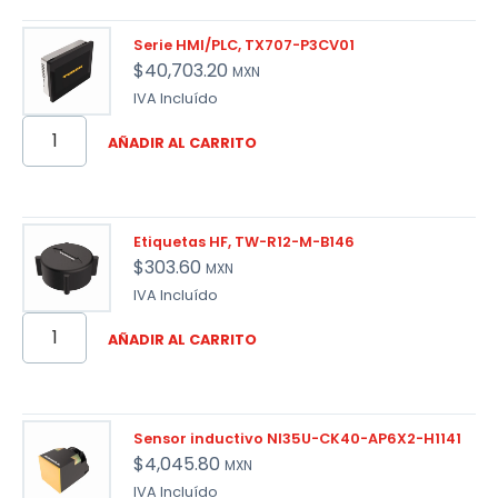
Serie HMI/PLC, TX707-P3CV01
$
40,703.20
MXN
IVA Incluído
AÑADIR AL CARRITO
Etiquetas HF, TW-R12-M-B146
$
303.60
MXN
IVA Incluído
AÑADIR AL CARRITO
Sensor inductivo NI35U-CK40-AP6X2-H1141
$
4,045.80
MXN
IVA Incluído