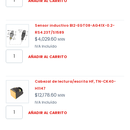
AÑADIR AL CARRITO
Sensor inductivo BI2-EGT08-AG41X-0.2-
RS4.23T/S1589
$
4,029.60
MXN
IVA Incluído
AÑADIR AL CARRITO
Cabezal de lectura/escrita HF, TN-CK40-
H1147
$
12,178.60
MXN
IVA Incluído
AÑADIR AL CARRITO