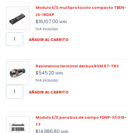
Modulo E/S multiprotocolo compacto TBEN-
L5-16DXP
$
16,107.00
MXN
IVA Incluído
AÑADIR AL CARRITO
Resistencia terminal del bus RSM 57-TR2
$
545.20
MXN
IVA Incluído
AÑADIR AL CARRITO
Modulo E/S para bus de campo FDNP-XSG16-
TT
$
14,986.80
MXN