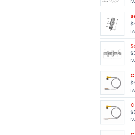
IV
S
$
IV
S
$
IV
C
$
IV
C
$
IV
C