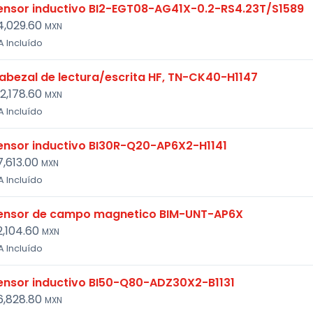
ensor inductivo BI2-EGT08-AG41X-0.2-RS4.23T/S1589
4,029.60
MXN
A Incluído
abezal de lectura/escrita HF, TN-CK40-H1147
12,178.60
MXN
A Incluído
ensor inductivo BI30R-Q20-AP6X2-H1141
7,613.00
MXN
A Incluído
ensor de campo magnetico BIM-UNT-AP6X
2,104.60
MXN
A Incluído
ensor inductivo BI50-Q80-ADZ30X2-B1131
6,828.80
MXN