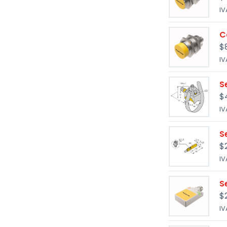
IV
C
$
IV
S
$
IV
S
$
IV
S
$
IV