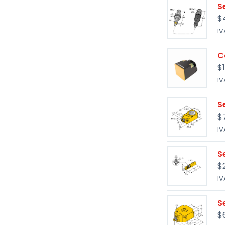
S
$
IV
C
$
IV
S
$
IV
S
$
IV
S
$