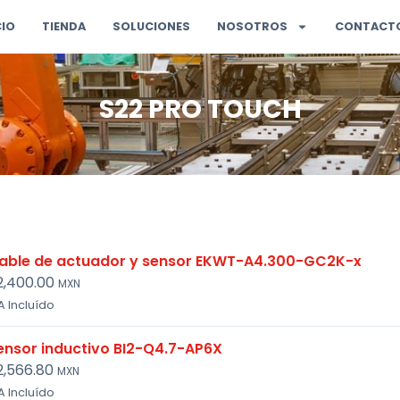
CIO
TIENDA
SOLUCIONES
NOSOTROS
CONTACT
S22 PRO TOUCH
able de actuador y sensor EKWT-A4.300-GC2K-x
2,400.00
MXN
A Incluído
ensor inductivo BI2-Q4.7-AP6X
2,566.80
MXN
A Incluído