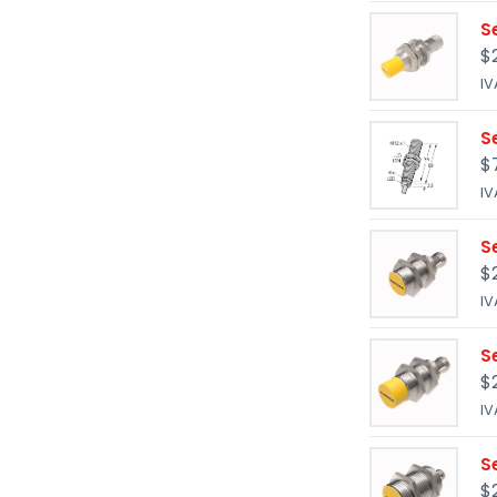
S
$
IV
S
$
IV
S
$
IV
S
$
IV
S
$