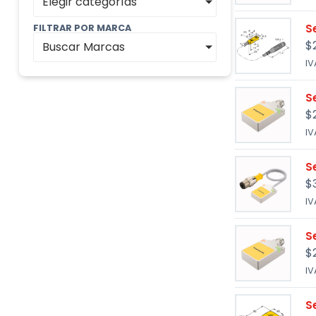
Elegir categorías
S
FILTRAR POR MARCA
$
Buscar Marcas
IV
S
$
IV
S
$
IV
S
$
IV
S