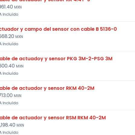
961.40
MXN
A Incluído
ctuador y campo del sensor con cable B 5136-0
568.20
MXN
A Incluído
able de actuadoy y sensor PKG 3M-2-PSG 3M
600.40
MXN
A Incluído
able de actuador y sensor RKM 40-2M
713.00
MXN
A Incluído
able de actuador y sensor RSM RKM 40-2M
1,198.40
MXN
A Incluído