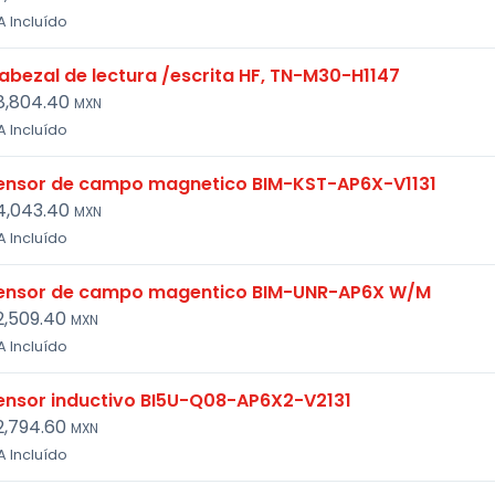
A Incluído
abezal de lectura /escrita HF, TN-M30-H1147
8,804.40
MXN
A Incluído
ensor de campo magnetico BIM-KST-AP6X-V1131
4,043.40
MXN
A Incluído
ensor de campo magentico BIM-UNR-AP6X W/M
2,509.40
MXN
A Incluído
ensor inductivo BI5U-Q08-AP6X2-V2131
2,794.60
MXN
A Incluído