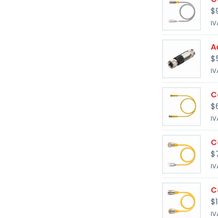
$
IV
A
$
IV
C
$
IV
C
$
IV
C
$
IV