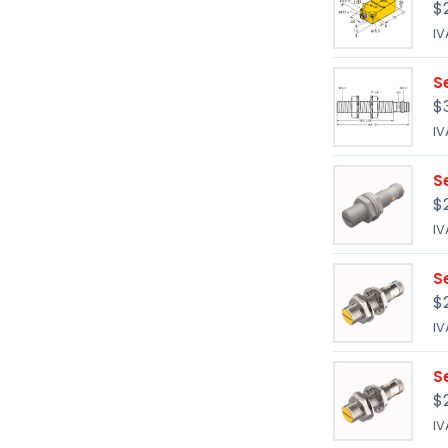
$
IV
S
$
IV
S
$
IV
S
$
IV
S
$
IV