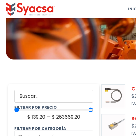
INI
C
$
IV
FILTRAR POR PRECIO
$
139.20
—
$
263669.20
S
$
FILTRAR POR CATEGORÍA
IV