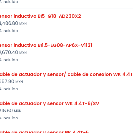
A Incluído
ensor inductivo BI5-G18-ADZ30X2
3,486.80
MXN
A Incluído
ensor inductivo BI1.5-EG08-AP6X-V1131
2,670.40
MXN
A Incluído
able de actuador y sensor/ cable de conexion WK 4.4
657.80
MXN
A Incluído
able de actuador y sensor WK 4.4T-6/SV
818.80
MXN
A Incluído
able de actuador y sensor RK 4.4T-5