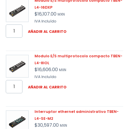
Modulo E/S multiprotocolo compacto TBEN-
L4-16DXP
$
16,107.00
MXN
IVA Incluído
AÑADIR AL CARRITO
Modulo E/S multiprotocolo compacto TBEN-
L4-8IOL
$
16,606.00
MXN
IVA Incluído
AÑADIR AL CARRITO
Interruptor ethernet administrativo TBEN-
L4-SE-M2
$
30,597.00
MXN