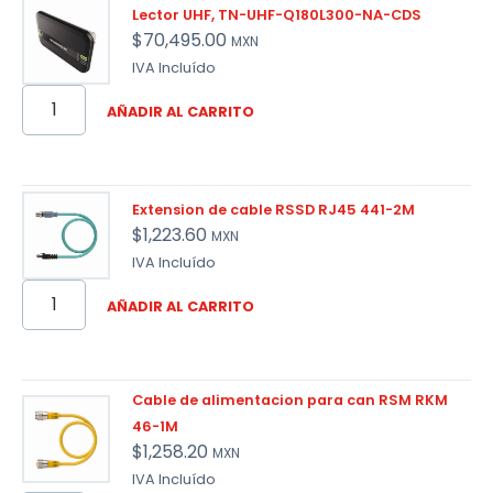
Lector UHF, TN-UHF-Q180L300-NA-CDS
$
70,495.00
MXN
IVA Incluído
AÑADIR AL CARRITO
Extension de cable RSSD RJ45 441-2M
$
1,223.60
MXN
IVA Incluído
AÑADIR AL CARRITO
Cable de alimentacion para can RSM RKM
46-1M
$
1,258.20
MXN
IVA Incluído