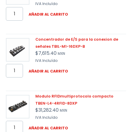
IVA Incluído
AÑADIR AL CARRITO
Concentrador de E/S para la conexion de
señales TBIL-M1-16DXP-B
$
7,615.40
MXN
IVA Incluído
AÑADIR AL CARRITO
Modulo RFIDmultiprotocolo compacto
TBEN-L4-4RFID-8DXP
$
31,282.40
MXN
IVA Incluído
AÑADIR AL CARRITO