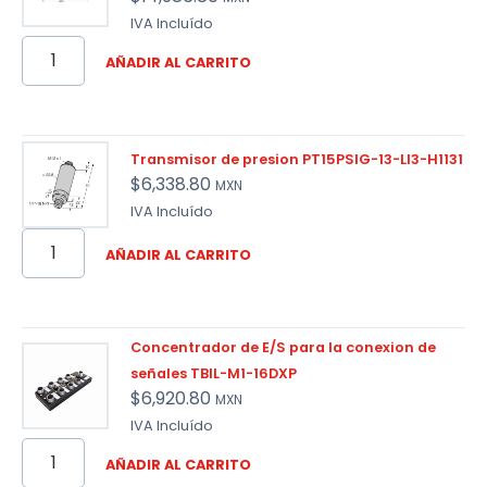
IVA Incluído
AÑADIR AL CARRITO
Transmisor de presion PT15PSIG-13-LI3-H1131
$
6,338.80
MXN
IVA Incluído
AÑADIR AL CARRITO
Concentrador de E/S para la conexion de
señales TBIL-M1-16DXP
$
6,920.80
MXN
IVA Incluído
AÑADIR AL CARRITO