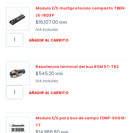
Modulo E/S multiprotocolo compacto TBEN-
L5-16DXP
$
16,107.00
MXN
IVA Incluído
AÑADIR AL CARRITO
Resistencia terminal del bus RSM 57-TR2
$
545.20
MXN
IVA Incluído
AÑADIR AL CARRITO
Modulo E/S para bus de campo FDNP-XSG16-
TT
$
14,986.80
MXN