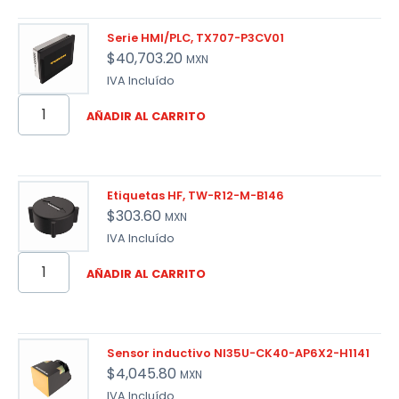
Serie HMI/PLC, TX707-P3CV01
$
40,703.20
MXN
IVA Incluído
AÑADIR AL CARRITO
Etiquetas HF, TW-R12-M-B146
$
303.60
MXN
IVA Incluído
AÑADIR AL CARRITO
Sensor inductivo NI35U-CK40-AP6X2-H1141
$
4,045.80
MXN
IVA Incluído