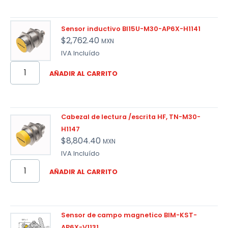
Sensor inductivo BI15U-M30-AP6X-H1141
$
2,762.40
MXN
IVA Incluído
AÑADIR AL CARRITO
Cabezal de lectura /escrita HF, TN-M30-
H1147
$
8,804.40
MXN
IVA Incluído
AÑADIR AL CARRITO
Sensor de campo magnetico BIM-KST-
AP6X-V1131