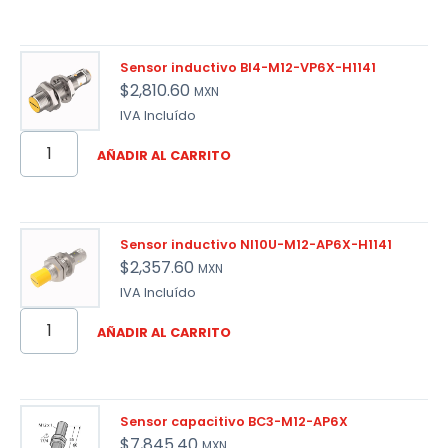
Sensor inductivo BI4-M12-VP6X-H1141
$
2,810.60
MXN
IVA Incluído
AÑADIR AL CARRITO
Sensor inductivo NI10U-M12-AP6X-H1141
$
2,357.60
MXN
IVA Incluído
AÑADIR AL CARRITO
Sensor capacitivo BC3-M12-AP6X
$
7,845.40
MXN