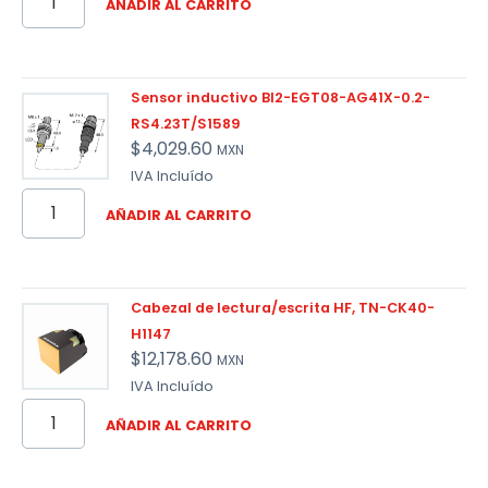
AÑADIR AL CARRITO
Sensor inductivo BI2-EGT08-AG41X-0.2-
RS4.23T/S1589
$
4,029.60
MXN
IVA Incluído
AÑADIR AL CARRITO
Cabezal de lectura/escrita HF, TN-CK40-
H1147
$
12,178.60
MXN
IVA Incluído
AÑADIR AL CARRITO