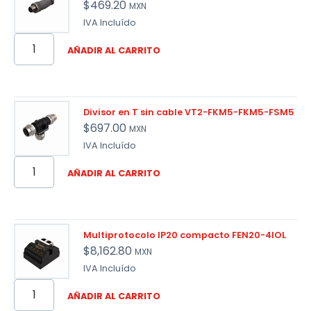
$
469.20
MXN
IVA Incluído
AÑADIR AL CARRITO
Divisor en T sin cable VT2-FKM5-FKM5-FSM5
$
697.00
MXN
IVA Incluído
AÑADIR AL CARRITO
Multiprotocolo IP20 compacto FEN20-4IOL
$
8,162.80
MXN
IVA Incluído
AÑADIR AL CARRITO