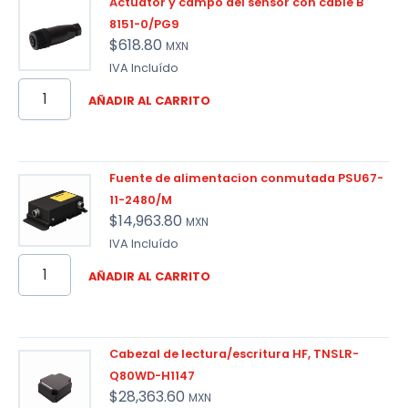
Actuator y campo del sensor con cable B
8151-0/PG9
$
618.80
MXN
IVA Incluído
AÑADIR AL CARRITO
Fuente de alimentacion conmutada PSU67-
11-2480/M
$
14,963.80
MXN
IVA Incluído
AÑADIR AL CARRITO
Cabezal de lectura/escritura HF, TNSLR-
Q80WD-H1147
$
28,363.60
MXN