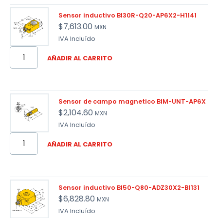
Sensor inductivo BI30R-Q20-AP6X2-H1141
$
7,613.00
MXN
IVA Incluído
AÑADIR AL CARRITO
Sensor de campo magnetico BIM-UNT-AP6X
$
2,104.60
MXN
IVA Incluído
AÑADIR AL CARRITO
Sensor inductivo BI50-Q80-ADZ30X2-B1131
$
6,828.80
MXN
IVA Incluído