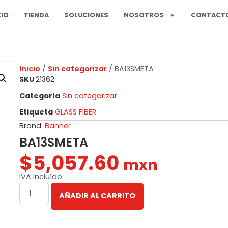
CIO
TIENDA
SOLUCIONES
NOSOTROS
CONTACT
Inicio
/
Sin categorizar
/ BA13SMETA
SKU
21362
Categoría
Sin categorizar
Etiqueta
GLASS FIBER
Brand:
Banner
BA13SMETA
$
5,057.60
mxn
IVA Incluído
AÑADIR AL CARRITO