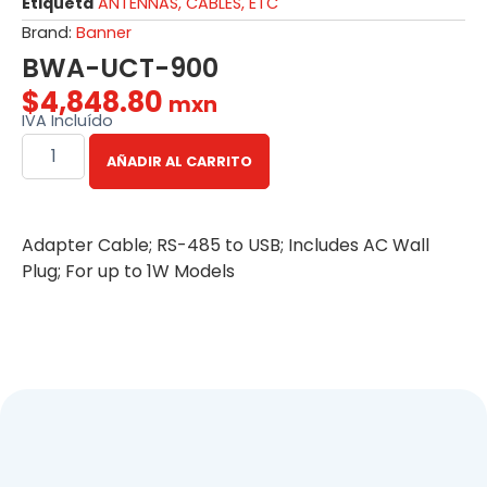
Etiqueta
ANTENNAS, CABLES, ETC
Brand:
Banner
BWA-UCT-900
$
4,848.80
mxn
IVA Incluído
AÑADIR AL CARRITO
Adapter Cable; RS-485 to USB; Includes AC Wall
Plug; For up to 1W Models