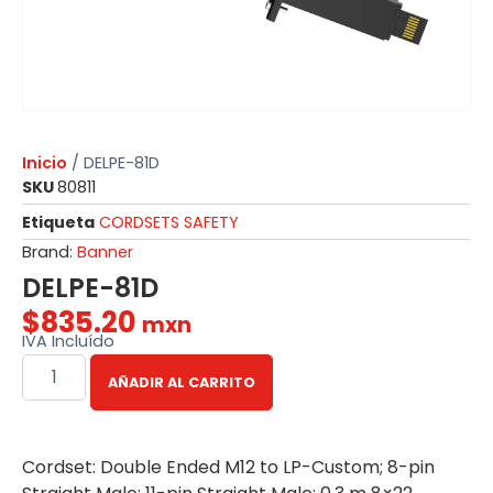
Inicio
/ DELPE-81D
SKU
80811
Etiqueta
CORDSETS SAFETY
Brand:
Banner
DELPE-81D
$
835.20
mxn
IVA Incluído
AÑADIR AL CARRITO
Cordset: Double Ended M12 to LP-Custom; 8-pin