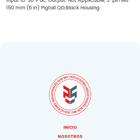
Input 10-30 V dc; Output: Not Applicable; 3-pin M8
150 mm (6 in) Pigtail QD;Black Housing
INICIO
NOSOTROS