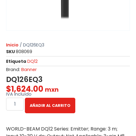
Inicio
/ DQ126EQ3
SKU
808069
Etiqueta
DQ12
Brand:
Banner
DQ126EQ3
$
1,624.00
mxn
IVA Incluído
AÑADIR AL CARRITO
WORLD-BEAM DQ12 Series: Emitter; Range: 3 m;