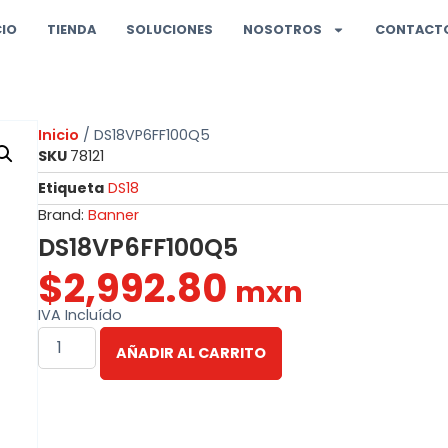
CIO
TIENDA
SOLUCIONES
NOSOTROS
CONTACT
Inicio
/ DS18VP6FF100Q5
SKU
78121
Etiqueta
DS18
Brand:
Banner
DS18VP6FF100Q5
$
2,992.80
mxn
IVA Incluído
AÑADIR AL CARRITO