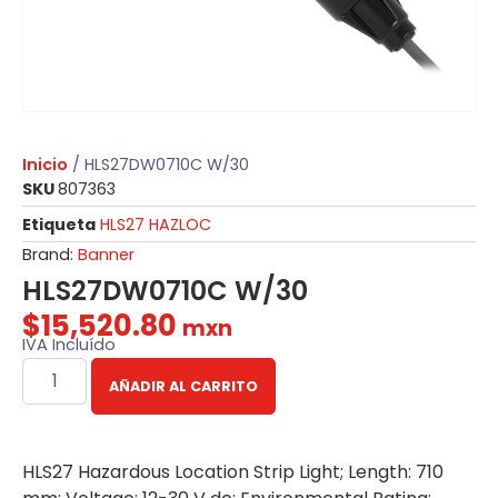
Inicio
/ HLS27DW0710C W/30
SKU
807363
Etiqueta
HLS27 HAZLOC
Brand:
Banner
HLS27DW0710C W/30
$
15,520.80
mxn
IVA Incluído
AÑADIR AL CARRITO
HLS27 Hazardous Location Strip Light; Length: 710