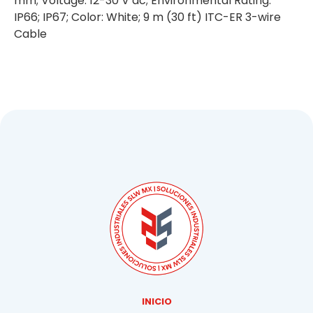
mm; Voltage: 12-30 V dc; Environmental Rating:
IP66; IP67; Color: White; 9 m (30 ft) ITC-ER 3-wire
Cable
INICIO