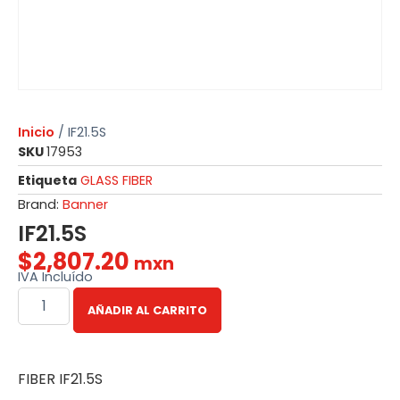
Inicio
/ IF21.5S
SKU
17953
Etiqueta
GLASS FIBER
Brand:
Banner
IF21.5S
$
2,807.20
mxn
IVA Incluído
AÑADIR AL CARRITO
FIBER IF21.5S