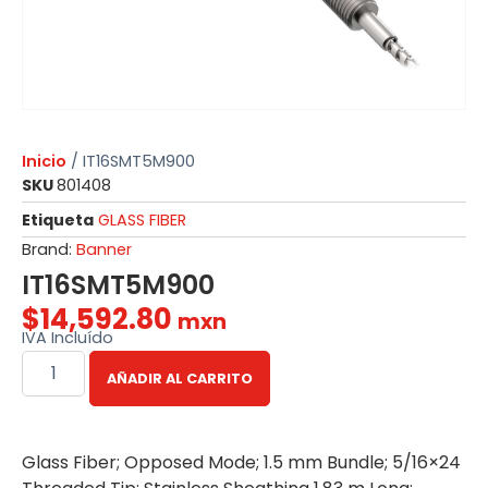
Inicio
/ IT16SMT5M900
SKU
801408
Etiqueta
GLASS FIBER
Brand:
Banner
IT16SMT5M900
$
14,592.80
mxn
IVA Incluído
AÑADIR AL CARRITO
Glass Fiber; Opposed Mode; 1.5 mm Bundle; 5/16×24