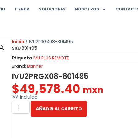
CIO
TIENDA
SOLUCIONES
NOSOTROS
CONTACT
Inicio
/ IVU2PRGX08-801495
SKU
801495
Etiqueta
IVU PLUS REMOTE
Brand:
Banner
IVU2PRGX08-801495
$
49,578.40
mxn
IVA Incluído
AÑADIR AL CARRITO