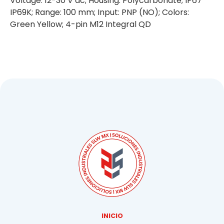
Voltage: 12-30 V dc; Housing: Polycarbonate; IP67
IP69K; Range: 100 mm; Input: PNP (NO); Colors:
Green Yellow; 4-pin M12 Integral QD
INICIO