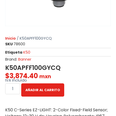
Inicio
/ K50APFF100GYCQ
SKU
78600
Etiqueta
K50
Brand:
Banner
K50APFF100GYCQ
$
3,874.40
mxn
IVA Incluído
AÑADIR AL CARRITO
K50 C-Series EZ-LIGHT: 2-Color Fixed-Field Sensor;