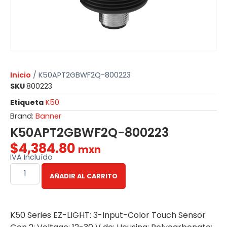
Inicio
/ K50APT2GBWF2Q-800223
SKU
800223
Etiqueta
K50
Brand:
Banner
K50APT2GBWF2Q-800223
$
4,384.80
mxn
IVA Incluído
AÑADIR AL CARRITO
K50 Series EZ-LIGHT: 3-Input-Color Touch Sensor