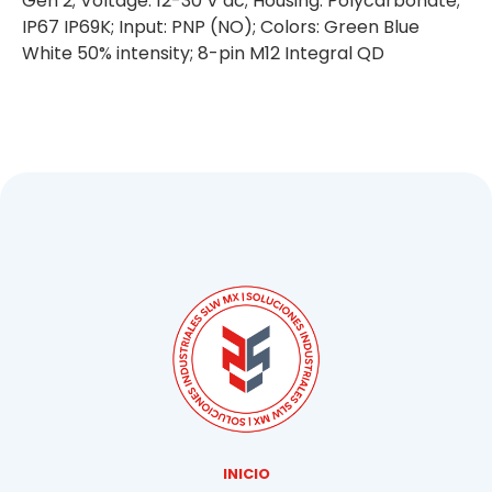
Gen 2; Voltage: 12-30 V dc; Housing: Polycarbonate;
IP67 IP69K; Input: PNP (NO); Colors: Green Blue
White 50% intensity; 8-pin M12 Integral QD
INICIO