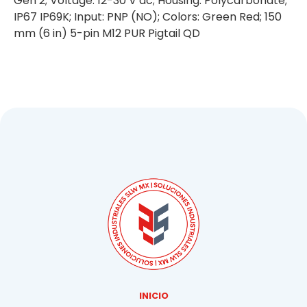
Gen 2; Voltage: 12-30 V dc; Housing: Polycarbonate;
IP67 IP69K; Input: PNP (NO); Colors: Green Red; 150
mm (6 in) 5-pin M12 PUR Pigtail QD
INICIO