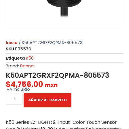
Inicio
/ K50APT2GRXF2QPMA-805573
SKU
805573
Etiqueta
K50
Brand:
Banner
K50APT2GRXF2QPMA-805573
$
4,756.00
mxn
IVA Incluído
AÑADIR AL CARRITO
K50 Series EZ-LIGHT: 2-Input-Color Touch Sensor