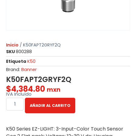
Inicio
/ K50FAPT2GRYF2Q
SKU
800288
Etiqueta
K50
Brand:
Banner
K50FAPT2GRYF2Q
$
4,384.80
mxn
IVA Incluído
AÑADIR AL CARRITO
K50 Series EZ-LIGHT: 3-Input-Color Touch Sensor