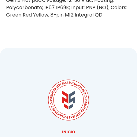
Gen 2 Flat pack; Voltage: 12-30 V dc; Housing:
Polycarbonate; IP67 IP69K; Input: PNP (NO); Colors:
Green Red Yellow; 8-pin M12 Integral QD
INICIO