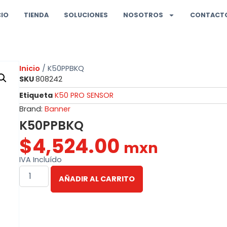
CIO
TIENDA
SOLUCIONES
NOSOTROS
CONTACT
Inicio
/ K50PPBKQ
SKU
808242
Etiqueta
K50 PRO SENSOR
Brand:
Banner
K50PPBKQ
$
4,524.00
mxn
IVA Incluído
AÑADIR AL CARRITO