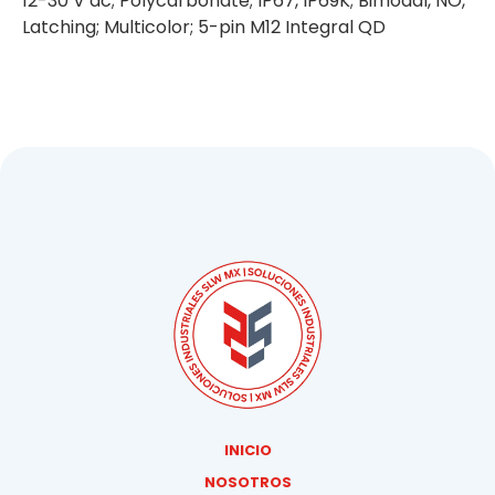
12-30 V dc; Polycarbonate; IP67, IP69K; Bimodal, NO,
Latching; Multicolor; 5-pin M12 Integral QD
INICIO
NOSOTROS