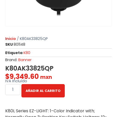
Inicio
/ K80AK33825QP
SKU
801148
Etiqueta
K80
Brand:
Banner
K80AK33825QP
$
9,349.60
mxn
IVA Incluído
AÑADIR AL CARRITO
K80L Series EZ-LIGHT: 1-Color Indicator with;