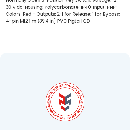
Normally Open 3-Position Key Switch; Voltage: 12-
30 V dc; Housing: Polycarbonate; IP40; Input: PNP;
Colors: Red – Outputs: 2; 1 for Release; 1 for Bypass;
4-pin M12 1 m (39.4 in) PVC Pigtail QD