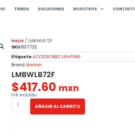
CIO
TIENDA
SOLUCIONES
NOSOTROS
CONTACT
Inicio
/ LMBWLB72F
SKU
807732
Etiqueta
ACCESSORIES LIGHTING
Brand:
Banner
LMBWLB72F
$
417.60
mxn
IVA Incluído
AÑADIR AL CARRITO