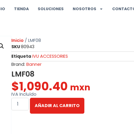
CIO
TIENDA
SOLUCIONES
NOSOTROS
CONTACT
Inicio
/ LMF08
SKU
80943
Etiqueta
IVU ACCESSORIES
Brand:
Banner
LMF08
$
1,090.40
mxn
IVA Incluído
AÑADIR AL CARRITO