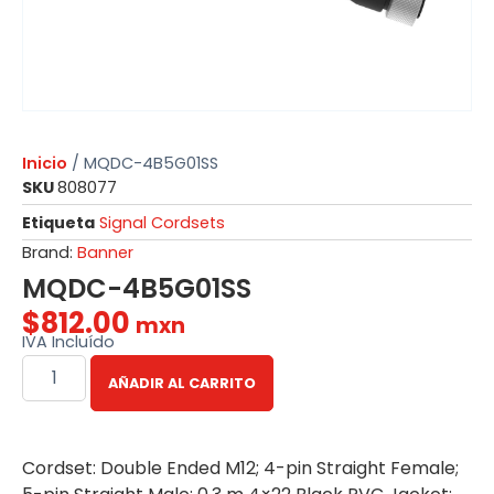
Inicio
/ MQDC-4B5G01SS
SKU
808077
Etiqueta
Signal Cordsets
Brand:
Banner
MQDC-4B5G01SS
$
812.00
mxn
IVA Incluído
AÑADIR AL CARRITO
Cordset: Double Ended M12; 4-pin Straight Female;