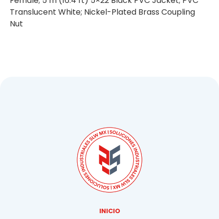
Female; 5 m (16.4 ft) 5×22 Black PVC Jacket; PVC
Translucent White; Nickel-Plated Brass Coupling
Nut
INICIO