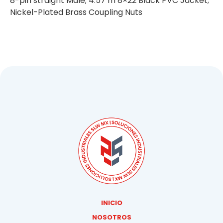
8-pin straight Male; 4.57 m 8×22 Black PVC Jacket;
Nickel-Plated Brass Coupling Nuts
INICIO
NOSOTROS