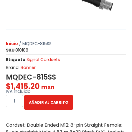
Inicio
/ MQDEC-815SS
SKU
810188
Etiqueta
Signal Cordsets
Brand:
Banner
MQDEC-815SS
$
1,415.20
mxn
IVA Incluído
AÑADIR AL CARRITO
Cordset: Double Ended M12; 8-pin Straight Female;