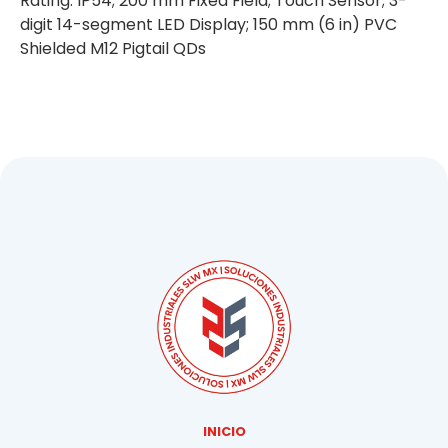
Rating: IP54; 200 mm Fixed Field; Touch Sensor; 3-
digit 14-segment LED Display; 150 mm (6 in) PVC
Shielded M12 Pigtail QDs
INICIO