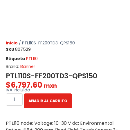
Inicio
/ PTL110S-FF200TD3-QPS150
SKU
807529
Etiqueta
PTL110
Brand:
Banner
PTL110S-FF200TD3-QPS150
$
6,797.60
mxn
IVA Incluído
AÑADIR AL CARRITO
PTL110 node; Voltage: 10-30 V dc; Environmental