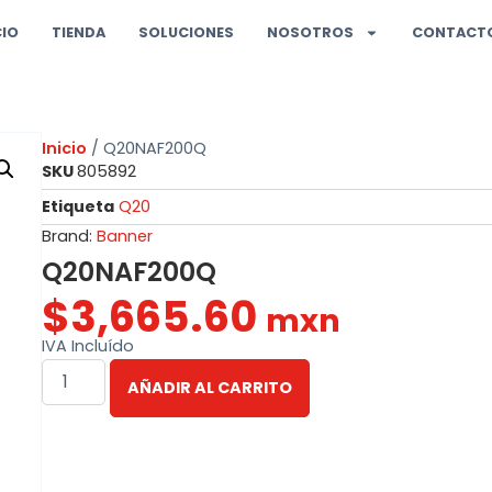
CIO
TIENDA
SOLUCIONES
NOSOTROS
CONTACT
Inicio
/ Q20NAF200Q
SKU
805892
Etiqueta
Q20
Brand:
Banner
Q20NAF200Q
$
3,665.60
mxn
IVA Incluído
AÑADIR AL CARRITO