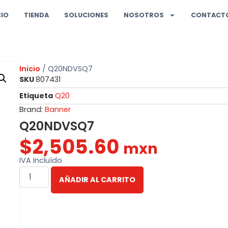
CIO
TIENDA
SOLUCIONES
NOSOTROS
CONTACT
Inicio
/ Q20NDVSQ7
SKU
807431
Etiqueta
Q20
Brand:
Banner
Q20NDVSQ7
$
2,505.60
mxn
IVA Incluído
AÑADIR AL CARRITO