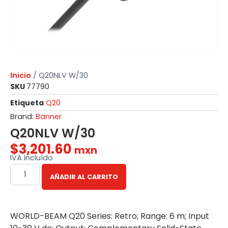
Inicio
/ Q20NLV W/30
SKU
77790
Etiqueta
Q20
Brand:
Banner
Q20NLV W/30
$
3,201.60
mxn
IVA Incluído
AÑADIR AL CARRITO
WORLD-BEAM Q20 Series: Retro; Range: 6 m; Input