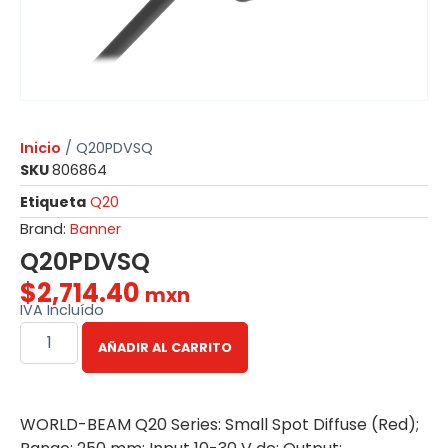
Inicio
/ Q20PDVSQ
SKU
806864
Etiqueta
Q20
Brand:
Banner
Q20PDVSQ
$
2,714.40
mxn
IVA Incluído
AÑADIR AL CARRITO
WORLD-BEAM Q20 Series: Small Spot Diffuse (Red);