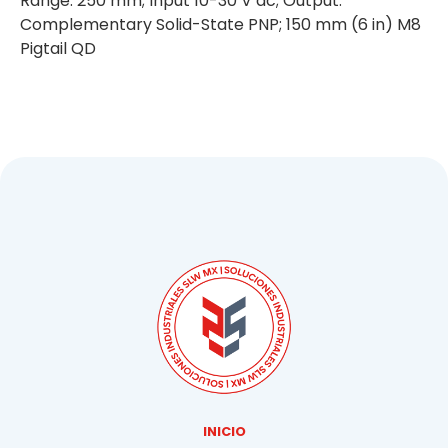
Range: 250 mm; Input 10-30 V dc; Output:
Complementary Solid-State PNP; 150 mm (6 in) M8
Pigtail QD
INICIO