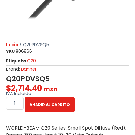
Inicio
/ Q20PDVSQ5
SKU
806866
Etiqueta
Q20
Brand:
Banner
Q20PDVSQ5
$
2,714.40
mxn
IVA Incluído
AÑADIR AL CARRITO
WORLD-BEAM Q20 Series: Small Spot Diffuse (Red);