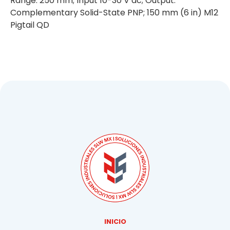
Range: 250 mm; Input 10-30 V dc; Output:
Complementary Solid-State PNP; 150 mm (6 in) M12
Pigtail QD
INICIO