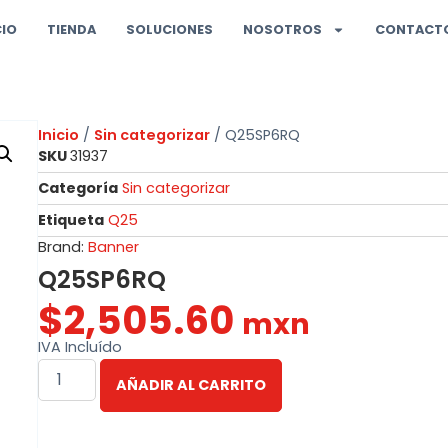
CIO
TIENDA
SOLUCIONES
NOSOTROS
CONTACT
Inicio
/
Sin categorizar
/ Q25SP6RQ
SKU
31937
Categoría
Sin categorizar
Etiqueta
Q25
Brand:
Banner
Q25SP6RQ
$
2,505.60
mxn
IVA Incluído
AÑADIR AL CARRITO