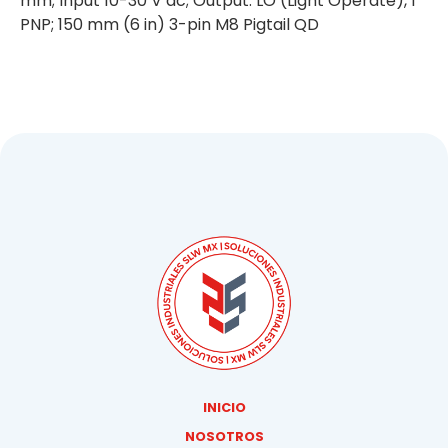
mm; Input 10-30 V dc; Output: LO (Light Operate), 1
PNP; 150 mm (6 in) 3-pin M8 Pigtail QD
INICIO
NOSOTROS