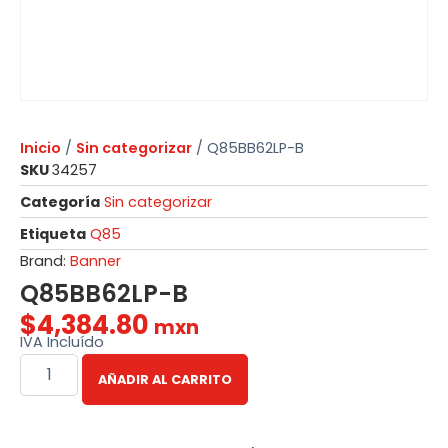
Inicio
/
Sin categorizar
/ Q85BB62LP-B
SKU
34257
Categoría
Sin categorizar
Etiqueta
Q85
Brand:
Banner
Q85BB62LP-B
$
4,384.80
mxn
IVA Incluído
AÑADIR AL CARRITO