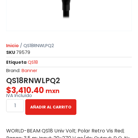
Inicio
/ QS18RNWLPQ2
SKU
79579
Etiqueta
QS18
Brand:
Banner
QS18RNWLPQ2
$
3,410.40
mxn
IVA Incluído
AÑADIR AL CARRITO
WORLD-BEAM QS18 Univ Volt; Polar Retro Vis Red;