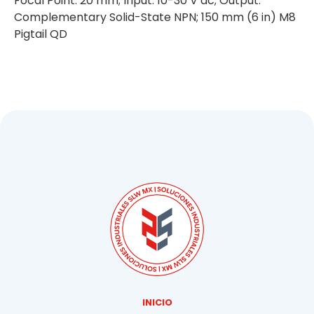
Focal Point: 20 mm; Input: 10-30 V dc; Output:
Complementary Solid-State NPN; 150 mm (6 in) M8
Pigtail QD
INICIO