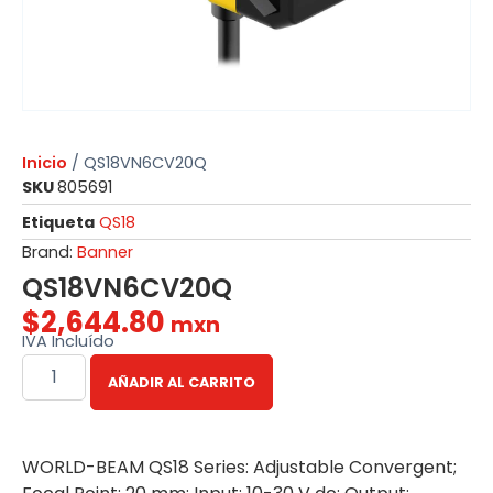
Inicio
/ QS18VN6CV20Q
SKU
805691
Etiqueta
QS18
Brand:
Banner
QS18VN6CV20Q
$
2,644.80
mxn
IVA Incluído
AÑADIR AL CARRITO
WORLD-BEAM QS18 Series: Adjustable Convergent;