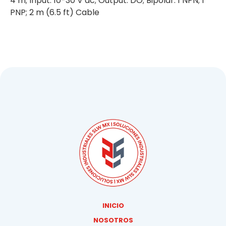
4 m; Input: 10-30 V dc; Output: DO; Bipolar: 1 NPN; 1
PNP; 2 m (6.5 ft) Cable
INICIO
NOSOTROS