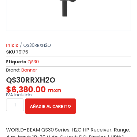
Inicio
/ QS30RRXH2O
SKU
79176
Etiqueta
QS30
Brand:
Banner
QS30RRXH2O
$
6,380.00
mxn
IVA Incluído
AÑADIR AL CARRITO
WORLD-BEAM QS30 Series: H2O HP Receiver; Range: