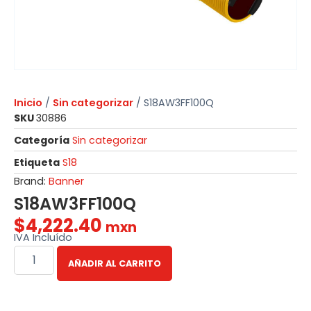
Inicio
/
Sin categorizar
/ S18AW3FF100Q
SKU
30886
Categoría
Sin categorizar
Etiqueta
S18
Brand:
Banner
S18AW3FF100Q
$
4,222.40
mxn
IVA Incluído
AÑADIR AL CARRITO