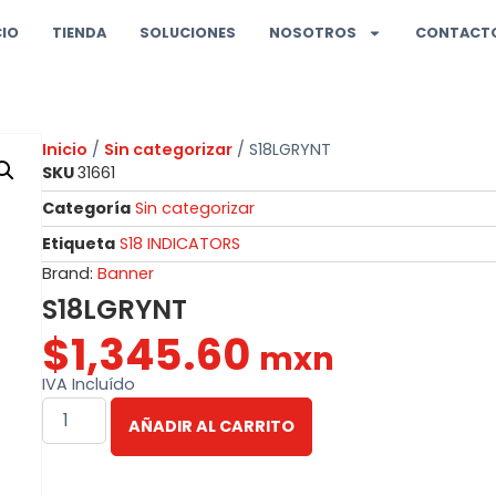
CIO
TIENDA
SOLUCIONES
NOSOTROS
CONTACT
Inicio
/
Sin categorizar
/ S18LGRYNT
SKU
31661
Categoría
Sin categorizar
Etiqueta
S18 INDICATORS
Brand:
Banner
S18LGRYNT
$
1,345.60
mxn
IVA Incluído
AÑADIR AL CARRITO