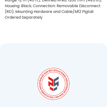
Range: 12 m (40 ft); Defined Area: 1260 mm (49.6 in);
Housing: Black; Connection: Removable Disconnect
(RD); Mounting Hardware and Cable/M12 Pigtail
Ordered Separately