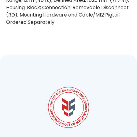
Range: 12 m (40 ft); Defined Area: 1820 mm (71.7 in);
Housing: Black; Connection: Removable Disconnect
(RD); Mounting Hardware and Cable/M12 Pigtail
Ordered Separately