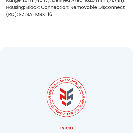
Range: 12 m (40 ft); Defined Area: 1820 mm (71.7 in);
Housing: Black; Connection: Removable Disconnect
(RD); EZLSA-MBK-16
INICIO