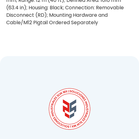
mm; Range: 12 m (40 ft); Defined Area: 1610 mm
(63.4 in); Housing: Black; Connection: Removable
Disconnect (RD); Mounting Hardware and
Cable/M12 Pigtail Ordered Separately