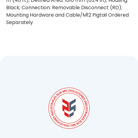
m (40 ft); Defined Area: 1610 mm (63.4 in); Housing:
Black; Connection: Removable Disconnect (RD);
Mounting Hardware and Cable/M12 Pigtail Ordered
Separately