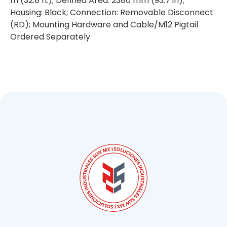
m (32.8 ft); Defined Area: 2380 mm (93.7 in);
Housing: Black; Connection: Removable Disconnect
(RD); Mounting Hardware and Cable/M12 Pigtail
Ordered Separately