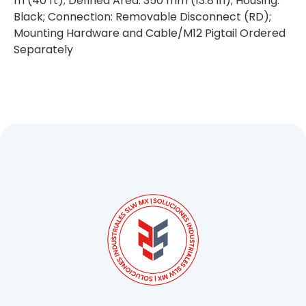
m (40 ft); Defined Area: 350 mm (13.8 in); Housing:
Black; Connection: Removable Disconnect (RD);
Mounting Hardware and Cable/M12 Pigtail Ordered
Separately