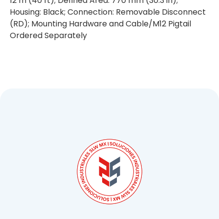
12 m (40 ft); Defined Area: 770 mm (30.3 in);
Housing: Black; Connection: Removable Disconnect
(RD); Mounting Hardware and Cable/M12 Pigtail
Ordered Separately