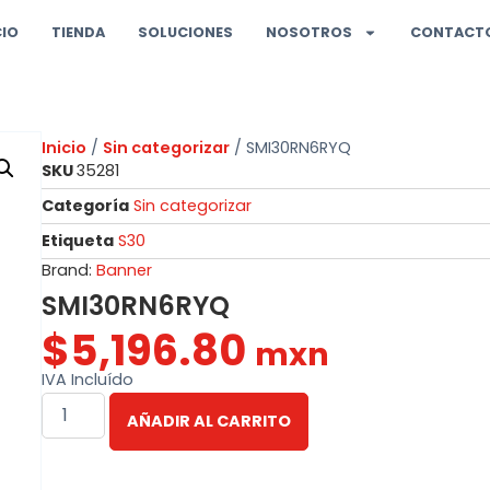
CIO
TIENDA
SOLUCIONES
NOSOTROS
CONTACT
Inicio
/
Sin categorizar
/ SMI30RN6RYQ
SKU
35281
Categoría
Sin categorizar
Etiqueta
S30
Brand:
Banner
SMI30RN6RYQ
$
5,196.80
mxn
IVA Incluído
AÑADIR AL CARRITO