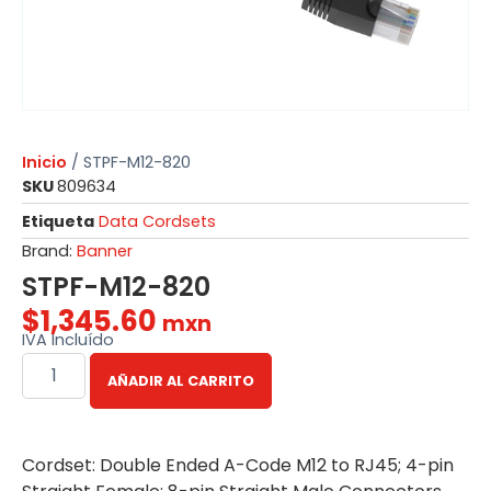
Inicio
/ STPF-M12-820
SKU
809634
Etiqueta
Data Cordsets
Brand:
Banner
STPF-M12-820
$
1,345.60
mxn
IVA Incluído
AÑADIR AL CARRITO
Cordset: Double Ended A-Code M12 to RJ45; 4-pin