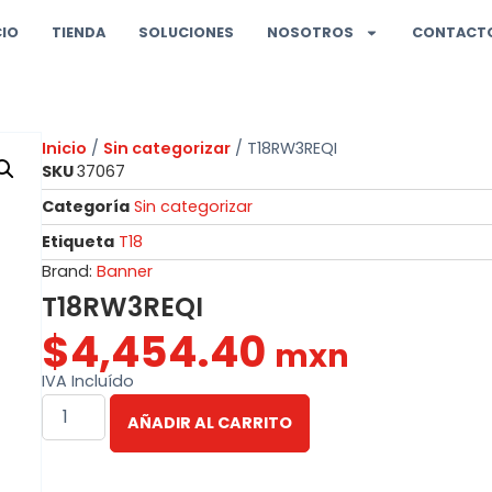
CIO
TIENDA
SOLUCIONES
NOSOTROS
CONTACT
Inicio
/
Sin categorizar
/ T18RW3REQI
SKU
37067
Categoría
Sin categorizar
Etiqueta
T18
Brand:
Banner
T18RW3REQI
$
4,454.40
mxn
IVA Incluído
AÑADIR AL CARRITO