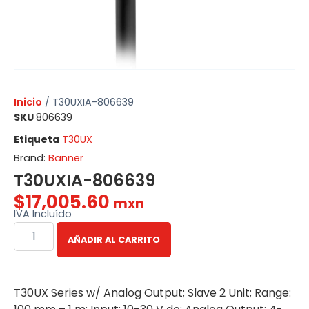
Inicio
/ T30UXIA-806639
SKU
806639
Etiqueta
T30UX
Brand:
Banner
T30UXIA-806639
$
17,005.60
mxn
IVA Incluído
AÑADIR AL CARRITO
T30UX Series w/ Analog Output; Slave 2 Unit; Range: